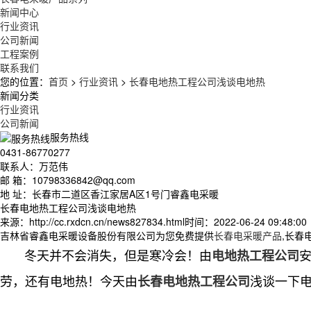
新闻中心
行业资讯
公司新闻
工程案例
联系我们
您的位置：
首页
>
行业资讯
>
长春电地热工程公司浅谈电地热
新闻分类
行业资讯
公司新闻
服务热线
0431-86770277
联系人：万范伟
邮 箱：10798336842@qq.com
地 址：长春市二道区香江家居A区1号门睿鑫电采暖
长春电地热工程公司浅谈电地热
来源：http://cc.rxdcn.cn/news827834.html
时间：2022-06-24 09:48:00
吉林省睿鑫电采暖设备股份有限公司为您免费提供
长春电采暖产品
,长春
冬天并不会消失，但是寒冷会！由
电地热工程公司
劳，还有电地热！今天由
浅谈一下
长春电地热工程公司