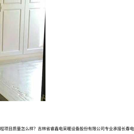
项目质量怎么样？吉林省睿鑫电采暖设备股份有限公司专业承接长春电采暖产