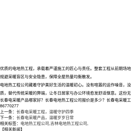
优质的电地热工程，承载着严谨施工的匠心与责任。整套工程从前期场地
规避采暖盲区与安全隐患，保障全屋热量均衡散发。
电地热工程公司藏着守护美好生活的温暖初心。没有喧嚣的运作噪音，没
质，替代传统采暖的弊端，让冬日居家与办公环境愈发舒适惬意。这份无
长春电采暖产品哪家好？长春电地热工程公司报价是多少？长春电采暖工程项
86770277
上一条：
长春电采暖工程，温暖守护四季
下一条：
长春电采暖产品，温暖岁岁日常
相关标签：
电地热工程公司
,
吉林电地热工程公司
,
【相关新闻】