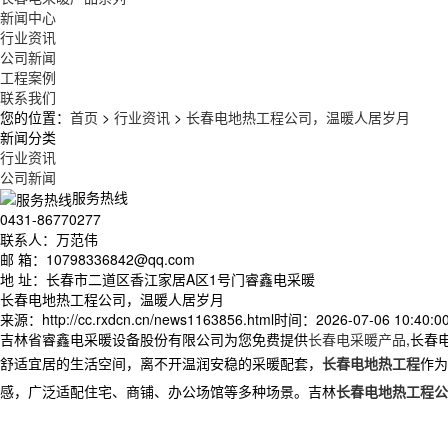
新闻中心
行业资讯
公司新闻
工程案例
联系我们
您的位置：
首页
>
行业资讯
>
长春电地热工程公司，温暖人居岁月
新闻分类
行业资讯
公司新闻
服务热线
0431-86770277
联系人：万范伟
邮 箱：10798336842@qq.com
地 址：长春市二道区香江家居A区1号门睿鑫电采暖
长春电地热工程公司，温暖人居岁月
来源：http://cc.rxdcn.cn/news1163856.html
时间：2026-07-06 10:40:0
吉林省睿鑫电采暖设备股份有限公司为您免费提供
长春电采暖产品
,长春
舒适宜居的生活空间，离不开温润安稳的采暖配套，
长春电地热工程
作为
感，广泛适配住宅、商铺、办公场馆等多种场景。吉林
长春电地热工程公