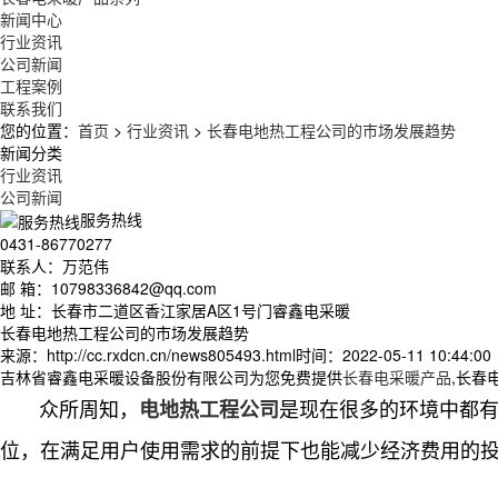
新闻中心
行业资讯
公司新闻
工程案例
联系我们
您的位置：
首页
>
行业资讯
>
长春电地热工程公司的市场发展趋势
新闻分类
行业资讯
公司新闻
服务热线
0431-86770277
联系人：万范伟
邮 箱：10798336842@qq.com
地 址：长春市二道区香江家居A区1号门睿鑫电采暖
长春电地热工程公司的市场发展趋势
来源：http://cc.rxdcn.cn/news805493.html
时间：2022-05-11 10:44:00
吉林省睿鑫电采暖设备股份有限公司为您免费提供
长春电采暖产品
,长春
众所周知，
是现在很多的环境中都
电地热工程公司
位，在满足用户使用需求的前提下也能减少经济费用的