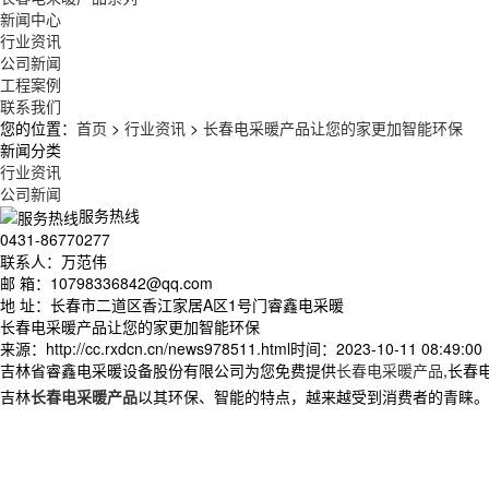
新闻中心
行业资讯
公司新闻
工程案例
联系我们
您的位置：
首页
>
行业资讯
>
长春电采暖产品让您的家更加智能环保
新闻分类
行业资讯
公司新闻
服务热线
0431-86770277
联系人：万范伟
邮 箱：10798336842@qq.com
地 址：长春市二道区香江家居A区1号门睿鑫电采暖
长春电采暖产品让您的家更加智能环保
来源：http://cc.rxdcn.cn/news978511.html
时间：2023-10-11 08:49:00
吉林省睿鑫电采暖设备股份有限公司为您免费提供
长春电采暖产品
,长春
吉林
长春电采暖产品
以其环保、智能的特点，越来越受到消费者的青睐。