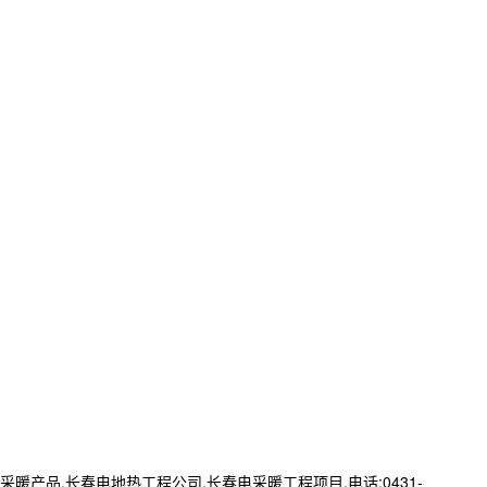
品,长春电地热工程公司,长春电采暖工程项目,电话:0431-