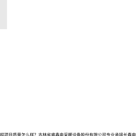
项目质量怎么样？吉林省睿鑫电采暖设备股份有限公司专业承接长春电采暖产