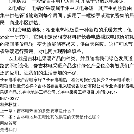
1.
电暖器：一般设置在用户房间内
,
其属于分散式电采暖。
2.
电锅炉：电锅炉采暖属于集中式电采暖，其产生的热媒由
集中供热管道输送到每个房间，多用于一幢楼宇或建筑密集的居
民、商业小区供热。
3.
相变电热地板：相变电热地板是一种新颖的采暖方式，但
还处于研究中。它利用定形相变材料把
长春电热膜
或电缆所消耗
的夜间廉价电转 变为热能储存起来，供白天采暖。这样可以节
省采暖运行费用、对电网实现削峰填谷。
以上就是吉林电采暖产品的种类。并且随着我们绿色发展道
路的不断变化，像吉林电采暖产品这种绿色产品也必将被我们广
泛的应用。让我们的生活更加的环保。
长春电采暖产品哪家好？长春电地热工程公司报价是多少？长春电采暖工
程项目质量怎么样？吉林省睿鑫电采暖设备股份有限公司专业承接长春电
采暖产品,长春电地热工程公司,长春电采暖工程项目,,电话:0431-
86770277
相关标签：
上一条：
吉林电热画的参数要求是什么？
下一条：
吉林电地热工程比其他供暖的优势是什么呢？
网站首页
走进我们