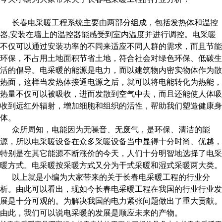
长春电采暖工程系统主要由两部分组成，包括发热体和温控
器,安装在墙上的温控器能感受到室内温度并进行调控。电采暖
不仅可以通过安装功率的不同来适应不同人群的需求，而且节能
环保，不占用土地面积节省土地，符合社会对绿色环保、低碳生
活的倡导。电采暖的能源是电力，而以建筑物内密实物体作为散
热面，这样当发热体接通电源之后，就可以将电能转化为热能，
热量不仅可以被吸收，进而发散到空气中去，而且还能使人体吸
收到远红外辐射，增加细胞和组织的活性，帮助我们塑造健康身
体。
众所周知，电能因为无噪音、无废气，是环保、清洁的能
源，所以电采暖设备在众多采暖设备当中显得十分时尚、优越，
特别是在其它能源不断涨价的今天，人们十分明智地选择了电采
暖方式。电采暖按采暖方式又分为干式采暖和湿式采暖两大类。
以上就是小编为大家带来的关于长春电采暖工程的行业分
析。由此可以看出，现如今长春电采暖工程在我国的行业行业发
展是十分可观的。为解决我国的电力紧张问题做出了重大贡献。
由此，我们可以说电采暖的发展是顺应未来的产物。