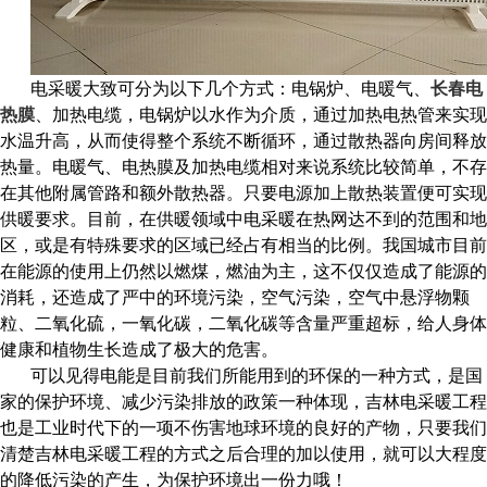
电采暖大致可分为以下几个方式：电锅炉、电暖气、
长春电
热膜
、加热电缆，电锅炉以水作为介质，通过加热电热管来实现
水温升高，从而使得整个系统不断循环，通过散热器向房间释放
热量。电暖气、电热膜及加热电缆相对来说系统比较简单，不存
在其他附属管路和额外散热器。只要电源加上散热装置便可实现
供暖要求。目前，在供暖领域中电采暖在热网达不到的范围和地
区，或是有特殊要求的区域已经占有相当的比例。我国城市目前
在能源的使用上仍然以燃煤，燃油为主，这不仅仅造成了能源的
消耗，还造成了严中的环境污染，空气污染，空气中悬浮物颗
粒、二氧化硫，一氧化碳，二氧化碳等含量严重超标，给人身体
健康和植物生长造成了极大的危害。
可以见得电能是目前我们所能用到的环保的一种方式，是国
家的保护环境、减少污染排放的政策一种体现，吉林电采暖工程
也是工业时代下的一项不伤害地球环境的良好的产物，只要我们
清楚
吉林电采暖工程
的方式之后合理的加以使用，就可以大程度
的降低污染的产生，为保护环境出一份力哦！